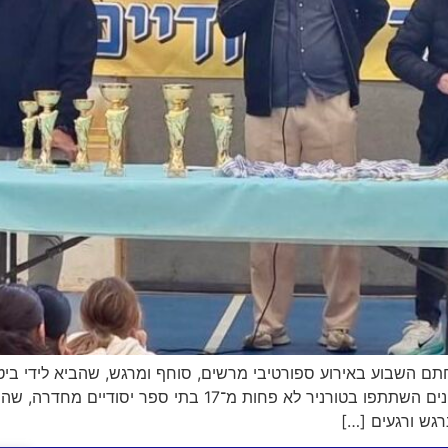
ם השבוע באירוע ספורטיבי מרשים, סוחף ומרגש, שהביא לידי ביטוי
של תלמידות ותלמידי העיר. במהלך השבועות האחרונים השתתפו בטו
גש ורגעים […]