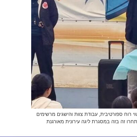
 רוח ספורטיבית, עבודת צוות והישגים מרשימים
רניר לא פחות מ־17 בתי ספר יסודיים מחדרה, שהתחרו זה בזה במסגרת ליגה עירונית מאורגנת