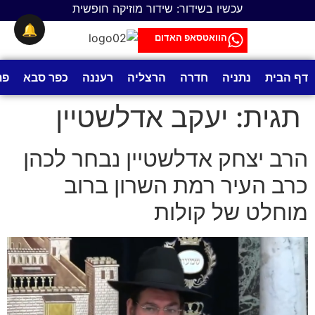
לתוכן
עכשיו בשידור: שידור מוזיקה חופשית
🔔
הוואטסאפ האדום
דף הבית
נתניה
חדרה
הרצליה
רעננה
כפר סבא
פת
תגית:
יעקב אדלשטיין
הרב יצחק אדלשטיין נבחר לכהן
כרב העיר רמת השרון ברוב
מוחלט של קולות