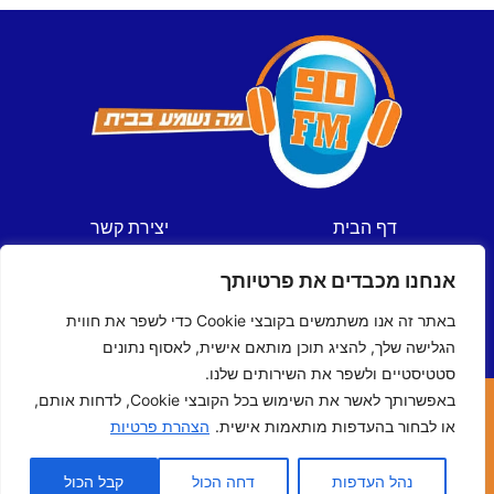
דף הבית
יצירת קשר
חדשות
תקנון אתר
אנחנו מכבדים את פרטיותך
ספורט
מדיניות פרטיות
תכניות
הצהרת נגישות
באתר זה אנו משתמשים בקובצי Cookie כדי לשפר את חווית
לוח שידורים
הגלישה שלך, להציג תוכן מותאם אישית, לאסוף נתונים
סטטיסטיים ולשפר את השירותים שלנו.
באפשרותך לאשר את השימוש בכל הקובצי Cookie, לדחות אותם,
כל הזכויות שמורות © ל- 90FM
או לבחור בהעדפות מותאמות אישית.
הצהרת פרטיות
האתר נבנה ע"י
מדיה-נט
מומחי האינטרנט של ישראל
נהל העדפות
דחה הכול
קבל הכול