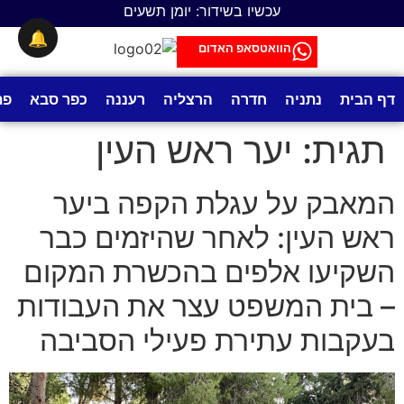
לתוכן
עכשיו בשידור: יומן תשעים
🔔
הוואטסאפ האדום
דף הבית
נתניה
חדרה
הרצליה
רעננה
כפר סבא
פת
תגית:
יער ראש העין
המאבק על עגלת הקפה ביער
ראש העין: לאחר שהיזמים כבר
השקיעו אלפים בהכשרת המקום
– בית המשפט עצר את העבודות
בעקבות עתירת פעילי הסביבה