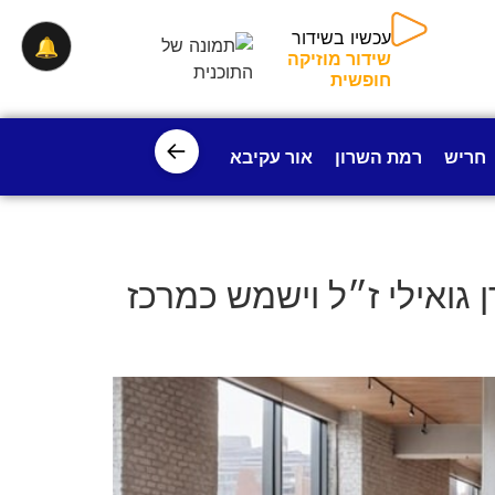
🔔
עכשיו בשידור
שידור מוזיקה חופשית
←
חריש
רמת השרון
אור עקיבא
פרדס חנה
ישובי עמק חפ
 גואילי ז״ל וישמש כמרכז