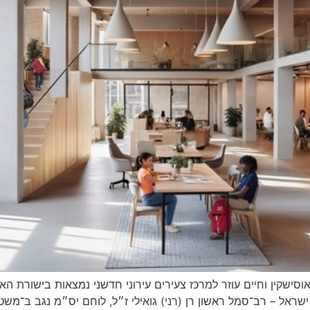
ישקין וחיים עוזר למרכז צעירים עירוני חדשני נמצאות בישורת הא
ר ישראל – רב־סמל ראשון רן (רני) גואילי ז״ל, לוחם יס״מ נגב ב־מ