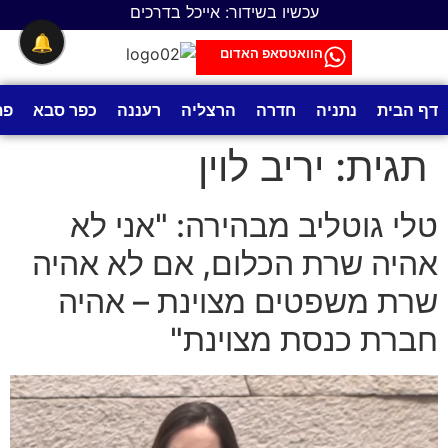
לתוכן
עכשיו בשידור: אייכל בדרכים
🔔
הוואטסאפ האדום
דף הבית
נתניה
חדרה
הרצליה
רעננה
כפר סבא
פת
תגית:
יריב לוין
טלי גוטליב מבהירה: "אני לא
אהיה שרת הכלום, אם לא אהיה
שרת משפטים מצוינת – אהיה
חברת כנסת מצוינת"