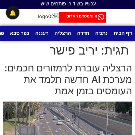
לתוכן
עכשיו בשידור: פותחים שישי
🔔
הוואטסאפ האדום
דף הבית
נתניה
חדרה
הרצליה
רעננה
כפר סבא
פת
תגית:
יריב פישר
הרצליה עוברת לרמזורים חכמים:
מערכת AI חדשה תלמד את
העומסים בזמן אמת