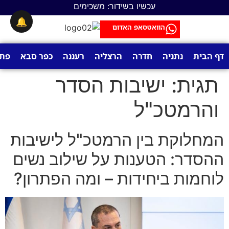
לתוכן
עכשיו בשידור: משכימים
🔔
הוואטסאפ האדום
דף הבית
נתניה
חדרה
הרצליה
רעננה
כפר סבא
פתח
תגית:
ישיבות הסדר
והרמטכ"ל
המחלוקת בין הרמטכ"ל לישיבות
ההסדר: הטענות על שילוב נשים
לוחמות ביחידות – ומה הפתרון?