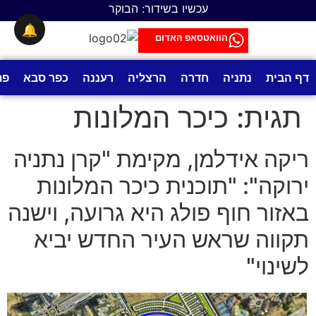
לתוכן
עכשיו בשידור: הבוקר
🔔
הוואטסאפ האדום
דף הבית
נתניה
חדרה
הרצליה
רעננה
כפר סבא
פת
תגית:
כיכר המלונות
ריקה אידלמן, מקימת "קרן נתניה
ירוקה": "תוכנית כיכר המלונות
באזור חוף פולג היא גרועה, וישנה
תקווה שראש העיר החדש יביא
לשינוי"