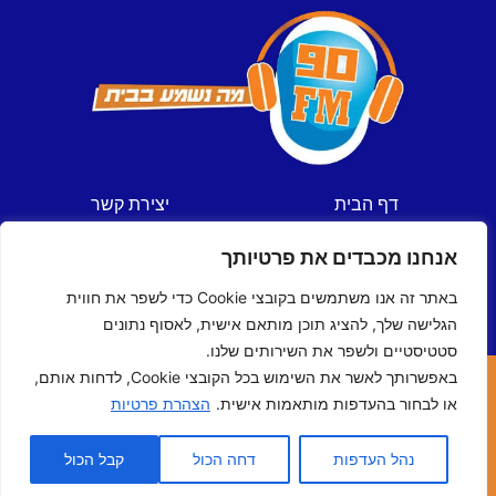
דף הבית
יצירת קשר
חדשות
תקנון אתר
אנחנו מכבדים את פרטיותך
ספורט
מדיניות פרטיות
תכניות
הצהרת נגישות
באתר זה אנו משתמשים בקובצי Cookie כדי לשפר את חווית
לוח שידורים
הגלישה שלך, להציג תוכן מותאם אישית, לאסוף נתונים
סטטיסטיים ולשפר את השירותים שלנו.
באפשרותך לאשר את השימוש בכל הקובצי Cookie, לדחות אותם,
כל הזכויות שמורות © ל- 90FM
או לבחור בהעדפות מותאמות אישית.
הצהרת פרטיות
האתר נבנה ע"י
מדיה-נט
מומחי האינטרנט של ישראל
נהל העדפות
דחה הכול
קבל הכול