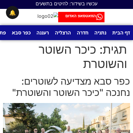
לתוכן
עכשיו בשידור: להיטים בתשעים
🔔
הוואטסאפ האדום
דף הבית
נתניה
חדרה
הרצליה
רעננה
כפר סבא
פתח
תגית:
כיכר השוטר
והשוטרת
כפר סבא מצדיעה לשוטרים:
נחנכה "כיכר השוטר והשוטרת"