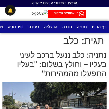
לתוכן
עכשיו בשידור: עושים אהבה
🔔
הוואטסאפ האדום
דף הבית
נתניה
חדרה
הרצליה
רעננה
כפר סבא
פת
תגית:
כלב
נתניה: כלב ננעל ברכב לעיני
בעליו – וחולץ בשלום: "בעליו
התפעלו מהמהירות"