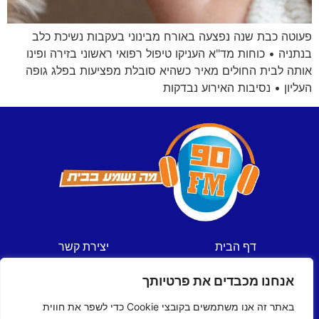
פעוטה כבת שנה נפצעה באורח מבינוני בעקבות נשיכת כלב
בנתניה • כוחות מד"א העניקו טיפול רפואי ראשוני בזירה ופינו
אותה לבית החולים מאיר כשהיא סובלת מפציעות בפלג גופה
העליון • נסיבות האירוע נבדקות
דף הבית
יצירת קשר
חדשות
תקנון אתר
אנחנו מכבדים את פרטיותך
ספורט
מדיניות פרטיות
תכניות
הצהרת נגישות
באתר זה אנו משתמשים בקובצי Cookie כדי לשפר את חווית