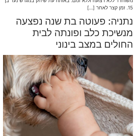
משוחרר ללא רצועה וללא זמם. באותה עת שיחק במגרש נער בן
15. זמן קצר לאחר […]
נתניה: פעוטה בת שנה נפצעה
מנשיכת כלב ופונתה לבית
החולים במצב בינוני