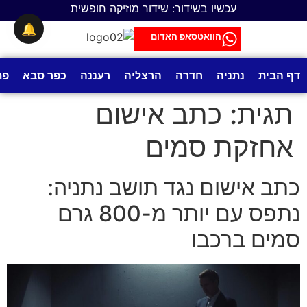
לתוכן
עכשיו בשידור: שידור מוזיקה חופשית
🔔
הוואטסאפ האדום
דף הבית
נתניה
חדרה
הרצליה
רעננה
כפר סבא
פת
תגית:
כתב אישום
אחזקת סמים
כתב אישום נגד תושב נתניה:
נתפס עם יותר מ-800 גרם
סמים ברכבו