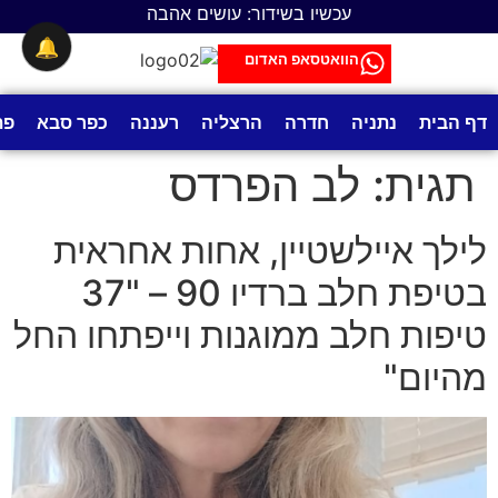
לתוכן
עכשיו בשידור: עושים אהבה
🔔
הוואטסאפ האדום
דף הבית
נתניה
חדרה
הרצליה
רעננה
כפר סבא
פת
תגית:
לב הפרדס
לילך איילשטיין, אחות אחראית
בטיפת חלב ברדיו 90 – "37
טיפות חלב ממוגנות וייפתחו החל
מהיום"