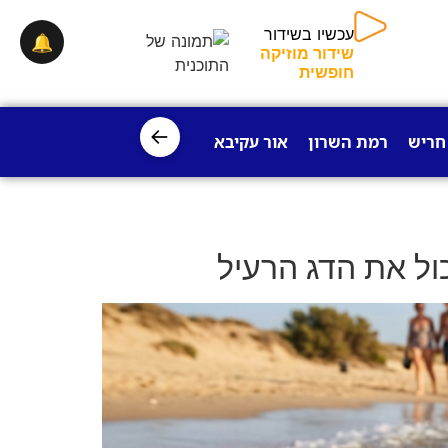
עכשיו בשידור
🔔
שידור מוזיקה
חופשית
←
חריש
רמת השרון
אור עקיבא
פרדס חנה
ישובי עמק חפר
ול את הדג הרעיל