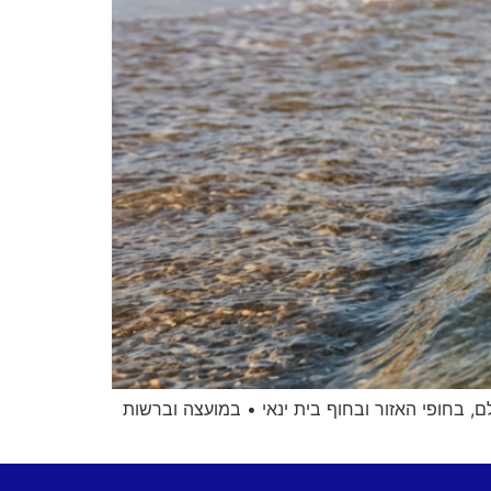
 בחופי האזור ובחוף בית ינאי • במועצה וברשות