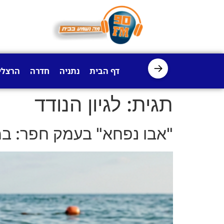
לתוכן
→
דף הבית
נתניה
חדרה
הרצלי
תגית:
לגיון הנודד
"אבו נפחא" בעמק חפר: במ