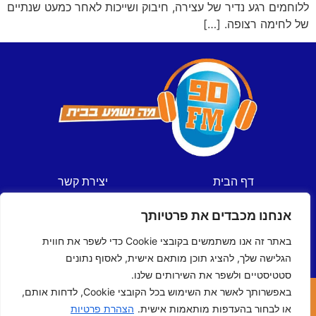
ללוחמים רגע נדיר של עצירה, חיבוק ושייכות לאחר כמעט שנתיים
של לחימה רצופה. […]
דף הבית
יצירת קשר
חדשות
תקנון אתר
אנחנו מכבדים את פרטיותך
ספורט
מדיניות פרטיות
תכניות
הצהרת נגישות
באתר זה אנו משתמשים בקובצי Cookie כדי לשפר את חווית
לוח שידורים
הגלישה שלך, להציג תוכן מותאם אישית, לאסוף נתונים
סטטיסטיים ולשפר את השירותים שלנו.
באפשרותך לאשר את השימוש בכל הקובצי Cookie, לדחות אותם,
כל הזכויות שמורות © ל- 90FM
או לבחור בהעדפות מותאמות אישית.
הצהרת פרטיות