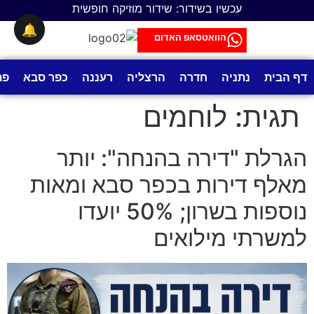
לתוכן
עכשיו בשידור: שידור מוזיקה חופשית
🔔
הוואטסאפ האדום
דף הבית
נתניה
חדרה
הרצליה
רעננה
כפר סבא
פת
תגית:
לוחמים
הגרלת "דירה בהנחה": יותר
מאלף דירות בכפר סבא ומאות
נוספות בשרון; 50% יועדו
למשרתי מילואים