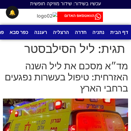
לתוכן
עכשיו בשידור: שידור מוזיקה חופשית
🔔
הוואטסאפ האדום
דף הבית
נתניה
חדרה
הרצליה
רעננה
כפר סבא
פת
תגית:
ליל הסילבסטר
מד״א מסכם את ליל השנה
האזרחית: טיפול בעשרות נפגעים
ברחבי הארץ