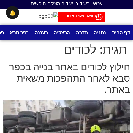
לתוכן
עכשיו בשידור: שידור מוזיקה חופשית
🔔
הוואטסאפ האדום
דף הבית
נתניה
חדרה
הרצליה
רעננה
כפר סבא
פת
תגית:
לכודים
חילוץ לכודים באתר בנייה בכפר
סבא לאחר התהפכות משאית
באתר.