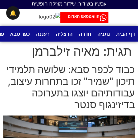
לתוכן
עכשיו בשידור: שידור מוזיקה חופשית
🔔
הוואטסאפ האדום
דף הבית
נתניה
חדרה
הרצליה
רעננה
כפר סבא
פת
תגית:
מאיה זילברמן
כבוד לכפר סבא: שלושה תלמידי
תיכון "שמיר" זכו בתחרות עיצוב,
עבודותיהם יוצגו בתערוכה
בדיזינגוף סנטר