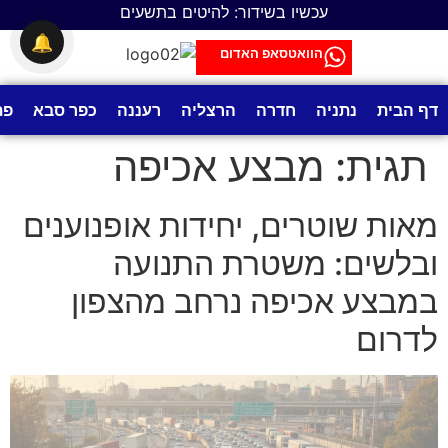
לתוכן
עכשיו בשידור: להיטים בתשעים
🔔
הוואטסאפ האדום
דף הבית
נתניה
חדרה
הרצליה
רעננה
כפר סבא
פת
תגית:
מבצע אכיפה
מאות שוטרים, יחידות אופנוענים
ובלשים: משטרת התנועה
במבצע אכיפה נרחב מהצפון
לדרום