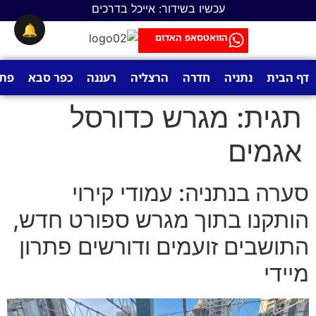
לתוכן
עכשיו בשידור: אייכל בדרכים
🔔
הוואטסאפ האדום
דף הבית
נתניה
חדרה
הרצליה
רעננה
כפר סבא
פתח
תגית:
מגרש כדורסל
אגמים
סערה בנתניה: עמודי קירוי
הותקנו בתוך מגרש ספורט חדש,
התושבים זועמים ודורשים פתרון
מיידי