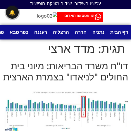
לתוכן
עכשיו בשידור: שידור מוזיקה חופשית
🔔
הוואטסאפ האדום
דף הבית
נתניה
חדרה
הרצליה
רעננה
כפר סבא
פת
תגית:
מדד ארצי
דו"ח משרד הבריאות: מיוני בית
החולים "לניאדו" בצמרת הארצית