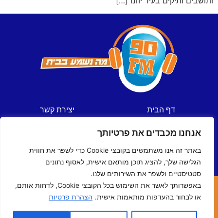
ותושבים ותיקים בעיר יהנו […]
דף הבית
יצירת קשר
חדשות
תקנון אתר
אנחנו מכבדים את פרטיותך
ספורט
מדיניות פרטיות
תכניות
הצהרת נגישות
באתר זה אנו משתמשים בקובצי Cookie כדי לשפר את חווית
לוח שידורים
הגלישה שלך, להציג תוכן מותאם אישית, לאסוף נתונים
סטטיסטיים ולשפר את השירותים שלנו.
באפשרותך לאשר את השימוש בכל הקובצי Cookie, לדחות אותם,
כל הזכויות שמורות © ל- 90FM
או לבחור בהעדפות מותאמות אישית.
הצהרת פרטיות