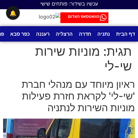
לתוכן
עכשיו בשידור: פותחים שישי
🔔
הוואטסאפ האדום
דף הבית
נתניה
חדרה
הרצליה
רעננה
כפר סבא
פת
תגית:
מוניות שירות
שי-לי
ראיון מיוחד עם מנהלי חברת
'שי-לי' לקראת חזרת פעילות
מוניות השירות לנתניה