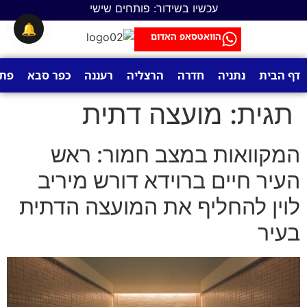
לתוכן
עכשיו בשידור: פותחים שישי
🔔
הוואטסאפ האדום
דף הבית
נתניה
חדרה
הרצליה
רעננה
כפר סבא
פתח
תגית:
מועצה דתית
המקוואות במצב חמור: ראש
העיר חיים ברוידא דורש מיריב
לוין להחליף את המועצה הדתית
בעיר