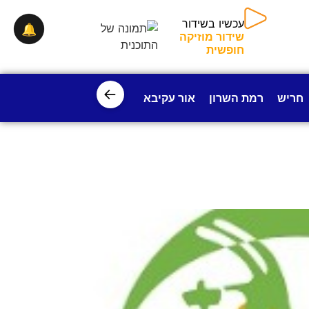
עכשיו בשידור
🔔
שידור מוזיקה
חופשית
←
חריש
רמת השרון
אור עקיבא
פרדס חנה
ישובי עמק חפ