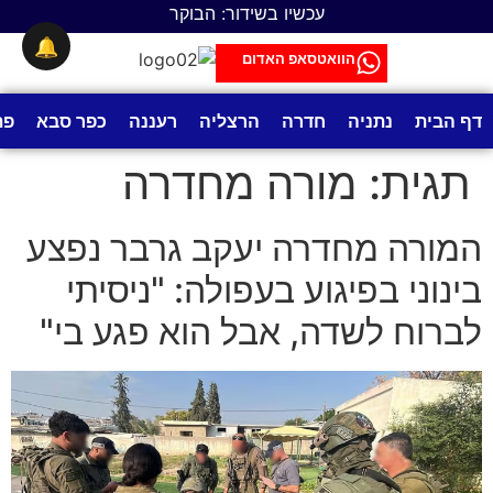
לתוכן
עכשיו בשידור: הבוקר
🔔
הוואטסאפ האדום
דף הבית
נתניה
חדרה
הרצליה
רעננה
כפר סבא
פת
תגית:
מורה מחדרה
המורה מחדרה יעקב גרבר נפצע
בינוני בפיגוע בעפולה: "ניסיתי
לברוח לשדה, אבל הוא פגע בי"