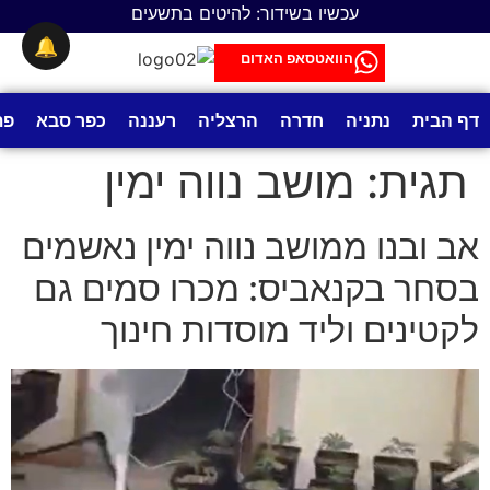
לתוכן
עכשיו בשידור: להיטים בתשעים
🔔
הוואטסאפ האדום
דף הבית
נתניה
חדרה
הרצליה
רעננה
כפר סבא
פת
תגית:
מושב נווה ימין
אב ובנו ממושב נווה ימין נאשמים
בסחר בקנאביס: מכרו סמים גם
לקטינים וליד מוסדות חינוך