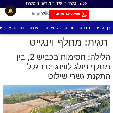
לתוכן
עכשיו בשידור: שידור מוזיקה חופשית
🔔
הוואטסאפ האדום
דף הבית
נתניה
חדרה
הרצליה
רעננה
כפר סבא
פת
תגית:
מחלף וינגייט
הלילה: חסימות בכביש 2, בין
מחלף פולג לווינגייט בגלל
התקנת גשרי שילוט