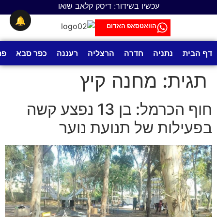
לתוכן
עכשיו בשידור: דיסק קלאב שואו
🔔
הוואטסאפ האדום
דף הבית
נתניה
חדרה
הרצליה
רעננה
כפר סבא
פת
תגית:
מחנה קיץ
חוף הכרמל: בן 13 נפצע קשה
בפעילות של תנועת נוער