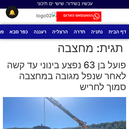
לתוכן
עכשיו בשידור: שישי ים תיכוני
🔔
הוואטסאפ האדום
דף הבית
נתניה
חדרה
הרצליה
רעננה
כפר סבא
פת
תגית:
מחצבה
פועל בן 63 נפצע בינוני עד קשה
לאחר שנפל מגובה במחצבה
סמוך לחריש