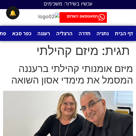
לתוכן
עכשיו בשידור: משכימים
🔔
הוואטסאפ האדום
דף הבית
נתניה
חדרה
הרצליה
רעננה
כפר סבא
פתח
תגית:
מיזם קהילתי
מיזם אומנותי קהילתי ברעננה
המסמל את מימדי אסון השואה