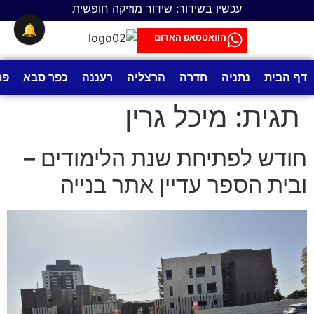
לתוכן
עכשיו בשידור: שידור מוזיקה חופשית
🔔
הוואטסאפ האדום
דף הבית
נתניה
חדרה
הרצליה
רעננה
כפר סבא
פת
תגית:
מיכל גרין
חודש לפתיחת שנת הלימודים –
ובית הספר עדיין אתר בנייה