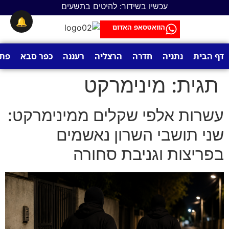
לתוכן
עכשיו בשידור: להיטים בתשעים
🔔
הוואטסאפ האדום
דף הבית
נתניה
חדרה
הרצליה
רעננה
כפר סבא
פתח
תגית:
מינימרקט
עשרות אלפי שקלים ממינימרקט:
שני תושבי השרון נאשמים
בפריצות וגניבת סחורה