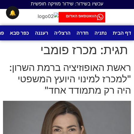
לתוכן
עכשיו בשידור: שידור מוזיקה חופשית
🔔
הוואטסאפ האדום
דף הבית
נתניה
חדרה
הרצליה
רעננה
כפר סבא
פת
תגית:
מכרז פומבי
ראשת האופוזיציה ברמת השרון:
"למכרז למינוי היועץ המשפטי
היה רק מתמודד אחד"