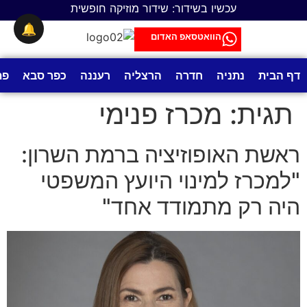
לתוכן
עכשיו בשידור: שידור מוזיקה חופשית
🔔
הוואטסאפ האדום
דף הבית
נתניה
חדרה
הרצליה
רעננה
כפר סבא
פת
תגית:
מכרז פנימי
ראשת האופוזיציה ברמת השרון:
"למכרז למינוי היועץ המשפטי
היה רק מתמודד אחד"