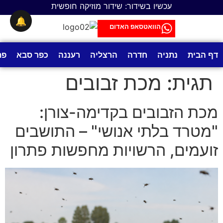
לתוכן
עכשיו בשידור: שידור מוזיקה חופשית
🔔
הוואטסאפ האדום
דף הבית
נתניה
חדרה
הרצליה
רעננה
כפר סבא
פת
תגית:
מכת זבובים
מכת הזבובים בקדימה-צורן:
"מטרד בלתי אנושי" – התושבים
זועמים, הרשויות מחפשות פתרון