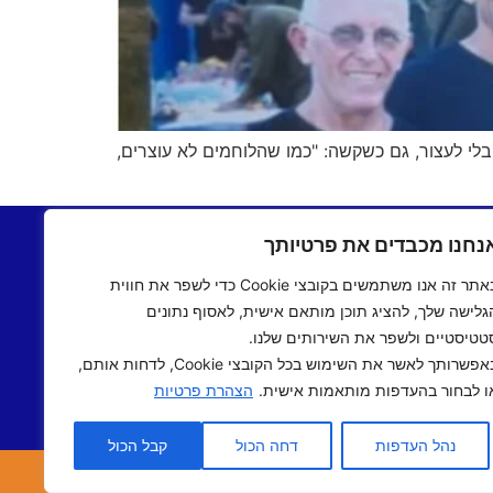
ח, בלי לעצור, גם כשקשה: "כמו שהלוחמים לא עוצרים,
בתשעים
יצירת קשר
נחנו מכבדים את פרטיותך
שעים
תקנון אתר
באתר זה אנו משתמשים בקובצי Cookie כדי לשפר את חווית
ם שישי
מדיניות פרטיות
גלישה שלך, להציג תוכן מותאם אישית, לאסוף נתונים
 אישי
הצהרת נגישות
טטיסטיים ולשפר את השירותים שלנו.
 תיכוני
באפשרותך לאשר את השימוש בכל הקובצי Cookie, לדחות אותם,
אב שואו
ו לבחור בהעדפות מותאמות אישית.
הצהרת פרטיות
שראלי
נהל העדפות
דחה הכול
קבל הכול
אתר נבנה ע"י
מדיה-נט
מומחי האינטרנט של ישראל