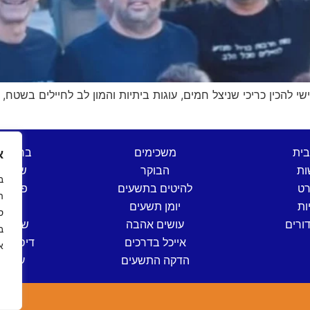
 שישי להכין כריכי שניצל חמים, עוגות ביתיות והמון לב לחיילים בשט
בית
משכימים
ברהנו 
א
ות
הבוקר
שש בת
רט
להיטים בתשעים
פותחי
ה
ות
יומן תשעים
שישי
ס
ורים
עושים אהבה
שישי ים
אייכל בדרכים
דיסק קל
א
הדקה התשעים
ערב י
ה