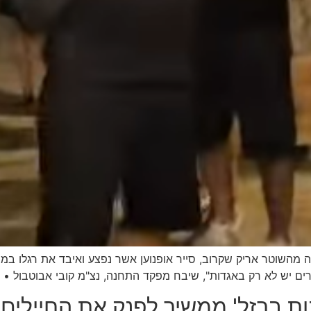
ה מהשוטר אריק שקרוב, סייר אופנוען אשר נפצע ואיבד את רגלו 
ים יש לא רק באגדות", שיבח מפקד התחנה, נצ"מ קובי אבוטבול •
בות ברזל' ממשיך לפנק את החיילים