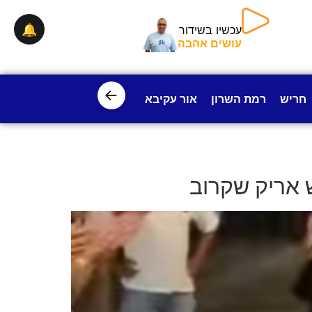
🔔
עכשיו בשידור
עושים אהבה
←
חריש
רמת השרון
אור עקיבא
פרדס חנה
ישובי עמק חפ
 אריק שקרוב