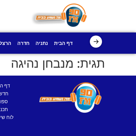
לתוכן
→
דף הבית
נתניה
חדרה
הרצל
תגית:
מנבחן נהיגה
דף ה
חדש
ספו
תכני
לוח שיד