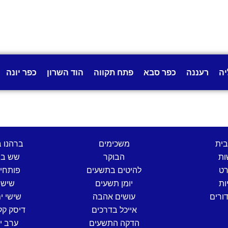
יה
רעננה
כפר סבא
פתח תקווה
הוד השרון
כפר יונה
בית
משכימים
ברהנו 
ות
הבוקר
שש בת
רט
להיטים בתשעים
פותחי
ות
יומן תשעים
שישי
ורים
עושים אהבה
שישי ים
אייכל בדרכים
דיסק קל
הדקה התשעים
ערב י