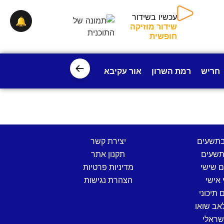
עכשיו בשידור
🔔
שידור מוזיקה
חופשית
←
חריש
רמת השרון
אור עקיבא
פרדס חנה
ישובי עמק חפ
בתשעים
יצירת קשר
שעים
תקנון אתר
ם שישי
מדיניות פרטיות
 אישי
הצהרת נגישות
 תיכוני
אב שואו
שראלי