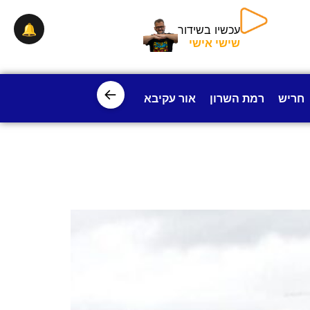
🔔
עכשיו בשידור
שישי אישי
←
חריש
רמת השרון
אור עקיבא
פרדס חנה
ישובי עמק חפ