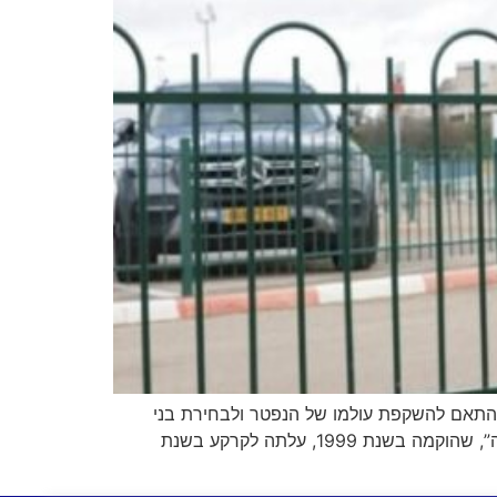
 קבורה דתיים וחילוניים, בהתאם להשקפת עולמו של הנפטר ולבחירת בני
משפחתו. הסביבה הירוקה והשקטה בבית העלמין נועדה לאפשר פרידה מכבדת ורגישה. עמותת “מנוחה נכונה פתח תקווה”, שהוקמה בשנת 1999, עלתה לקרקע בשנת