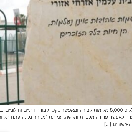
בית העלמין, המשתרע על שטח של כעשרה דונם, כולל כ-8,000 מקומות קבורה ומאפשר טקסי