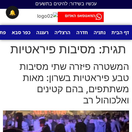
לתוכן
עכשיו בשידור: להיטים בתשעים
🔔
הוואטסאפ האדום
דף הבית
נתניה
חדרה
הרצליה
רעננה
כפר סבא
פתח
תגית:
מסיבות פיראטיות
המשטרה פיזרה שתי מסיבות
טבע פיראטיות בשרון: מאות
משתתפים, בהם קטינים
ואלכוהול רב