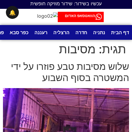
לתוכן
עכשיו בשידור: שידור מוזיקה חופשית
🔔
הוואטסאפ האדום
דף הבית
נתניה
חדרה
הרצליה
רעננה
כפר סבא
פת
תגית:
מסיבות
שלוש מסיבות טבע פוזרו על ידי
המשטרה בסוף השבוע