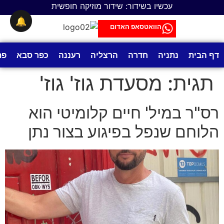
לתוכן
עכשיו בשידור: שידור מוזיקה חופשית
🔔
הוואטסאפ האדום
דף הבית
נתניה
חדרה
הרצליה
רעננה
כפר סבא
פת
תגית:
מסעדת גוז' גוז'
רס"ר במיל' חיים קלומיטי הוא
הלוחם שנפל בפיגוע בצור נתן