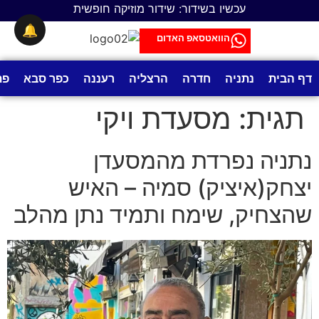
לתוכן
עכשיו בשידור: שידור מוזיקה חופשית
🔔
הוואטסאפ האדום
דף הבית
נתניה
חדרה
הרצליה
רעננה
כפר סבא
פת
תגית:
מסעדת ויקי
נתניה נפרדת מהמסעדן
יצחק(איציק) סמיה – האיש
שהצחיק, שימח ותמיד נתן מהלב