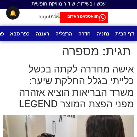
לתוכן
עכשיו בשידור: שידור מוזיקה חופשית
🔔
הוואטסאפ האדום
דף הבית
נתניה
חדרה
הרצליה
רעננה
כפר סבא
פת
תגית:
מספרה
אישה מחדרה לקתה בכשל
כלייתי בגלל החלקת שיער:
משרד הבריאות הוציא אזהרה
מפני הפצת המוצר LEGEND