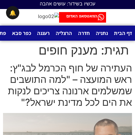
לתוכן
עכשיו בשידור: עושים אהבה
🔔
הוואטסאפ האדום
דף הבית
נתניה
חדרה
הרצליה
רעננה
כפר סבא
פתח
תגית:
מענק חופים
העתירה של חוף הכרמל לבג"ץ:
ראש המועצה – "למה התושבים
שמשלמים ארנונה צריכים לנקות
את הים לכל מדינת ישראל?"