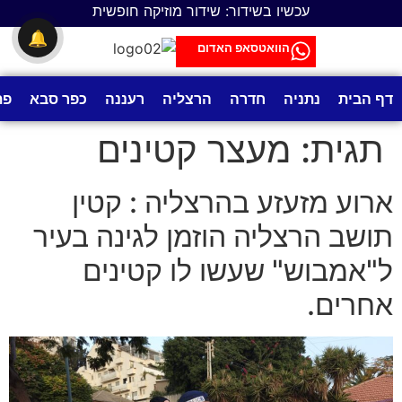
לתוכן
עכשיו בשידור: שידור מוזיקה חופשית
🔔
הוואטסאפ האדום
דף הבית
נתניה
חדרה
הרצליה
רעננה
כפר סבא
פת
תגית:
מעצר קטינים
ארוע מזעזע בהרצליה : קטין
תושב הרצליה הוזמן לגינה בעיר
ל"אמבוש" שעשו לו קטינים
אחרים.