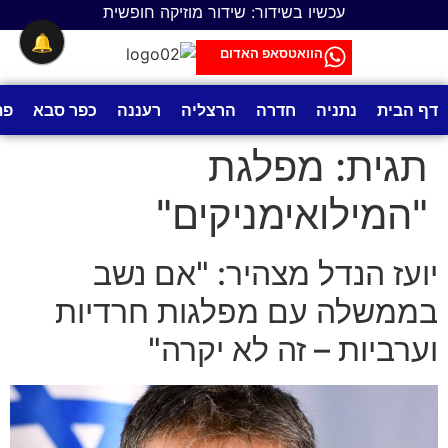
לתוכן
עכשיו בשידור: שידור מוזיקה חופשית
🔔
הוואטסאפ האדום
דף הבית
נתניה
חדרה
הרצליה
רעננה
כפר סבא
פת
תגית:
מפלגת
"המילואימניקים"
יועז הנדל מצהיר: "אם נשב
בממשלה עם מפלגות חרדיות
וערביות – זה לא יקרה"