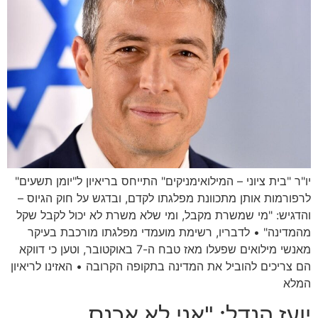
יו"ר "בית ציוני – המילואימניקים" התייחס בריאיון ל"יומן תשעים"
לרפורמות אותן מתכוונת מפלגתו לקדם, ובדגש על חוק הגיוס –
והדגיש: "מי שמשרת מקבל, ומי שלא משרת לא יכול לקבל שקל
מהמדינה" • לדבריו, רשימת מועמדי מפלגתו מורכבת בעיקר
מאנשי מילואים שפעלו מאז טבח ה-7 באוקטובר, וטען כי דווקא
הם צריכים להוביל את המדינה בתקופה הקרובה • האזינו לריאיון
המלא
יועז הנדל: "אני לא אכנס