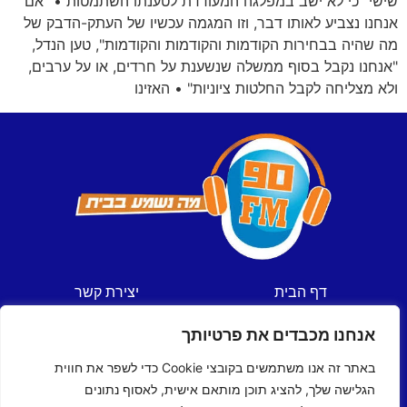
שישי" כי לא ישב במפלגה המעודדת לטענתו השתמטות • "אם
אנחנו נצביע לאותו דבר, וזו המגמה עכשיו של העתק-הדבק של
מה שהיה בבחירות הקודמות והקודמות והקודמות", טען הנדל,
"אנחנו נקבל בסוף ממשלה שנשענת על חרדים, או על ערבים,
ולא מצליחה לקבל החלטות ציוניות" • האזינו
דף הבית
יצירת קשר
חדשות
תקנון אתר
אנחנו מכבדים את פרטיותך
ספורט
מדיניות פרטיות
תכניות
הצהרת נגישות
באתר זה אנו משתמשים בקובצי Cookie כדי לשפר את חווית
לוח שידורים
הגלישה שלך, להציג תוכן מותאם אישית, לאסוף נתונים