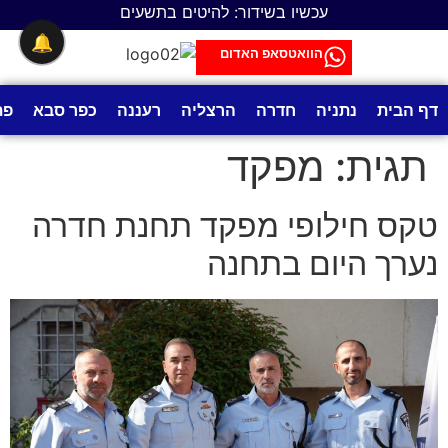
לתוכן
עכשיו בשידור: להיטים בתשעים
🔔
הוואטסאפ האדום
דף הבית
נתניה
חדרה
הרצליה
רעננה
כפר סבא
פת
תגית:
מפקד
טקס חילופי מפקד תחנת חדרה
נערך היום בתחנה