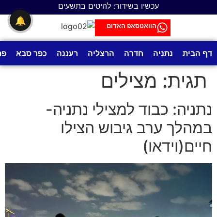
לתוכן
עכשיו בשידור: להיטים בתשעים
🔔
הוואטסאפ האדום
דף הבית
נתניה
חדרה
הרצליה
רעננה
כפר סבא
פת
תגית:
מצילים
נתניה: כבוד למצילי נתניה-
במהלך ערב גיבוש הצילו
חיים(וידאו)