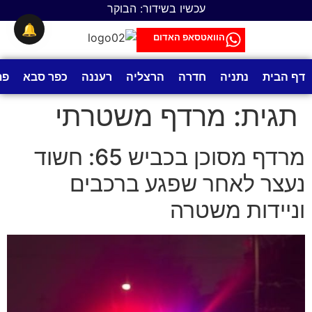
לתוכן
עכשיו בשידור: הבוקר
🔔
הוואטסאפ האדום
דף הבית
נתניה
חדרה
הרצליה
רעננה
כפר סבא
פת
תגית:
מרדף משטרתי
מרדף מסוכן בכביש 65: חשוד
נעצר לאחר שפגע ברכבים
וניידות משטרה