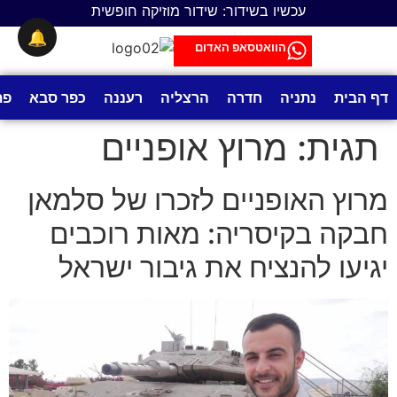
לתוכן
עכשיו בשידור: שידור מוזיקה חופשית
🔔
הוואטסאפ האדום
דף הבית
נתניה
חדרה
הרצליה
רעננה
כפר סבא
פת
תגית:
מרוץ אופניים
מרוץ האופניים לזכרו של סלמאן
חבקה בקיסריה: מאות רוכבים
יגיעו להנציח את גיבור ישראל