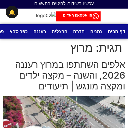
לתוכן
עכשיו בשידור: להיטים בתשעים
🔔
הוואטסאפ האדום
דף הבית
נתניה
חדרה
הרצליה
רעננה
כפר סבא
פת
תגית:
מרוץ
אלפים השתתפו במרוץ רעננה
2026, והשנה – מקצה ילדים
ומקצה מונגש | תיעודים